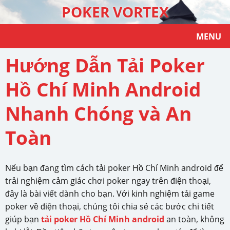
POKER VORTEX
MENU
Hướng Dẫn Tải Poker
Hồ Chí Minh Android
Nhanh Chóng và An
Toàn
Nếu bạn đang tìm cách tải poker Hồ Chí Minh android để
trải nghiệm cảm giác chơi poker ngay trên điện thoại,
đây là bài viết dành cho bạn. Với kinh nghiệm tải game
poker về điện thoại, chúng tôi chia sẻ các bước chi tiết
giúp bạn
tải poker Hồ Chí Minh android
an toàn, không