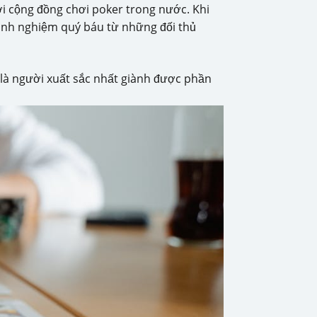
ới cộng đồng chơi poker trong nước. Khi
inh nghiệm quý báu từ những đối thủ
 là người xuất sắc nhất giành được phần